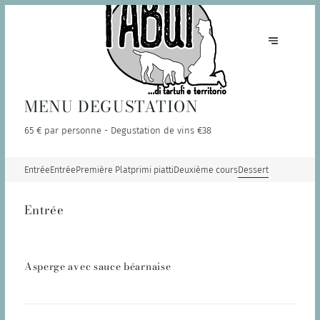
MENU DEGUSTATION
65 € par personne - Degustation de vins €38
Entrée
Entrée
Première Plat
primi piatti
Deuxième cours
Dessert
Entrée
Asperge avec sauce béarnaise